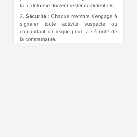
la plateforme doivent rester confidentiels.
2.
Sécurité
: Chaque membre s'engage à
signaler toute activité suspecte ou
comportant un risque pour la sécurité de
la communauté.
Article 4 : Utilisation
éthique de la
plateforme
1.
Contenu authentique
: Les membres
s'engagent à partager du contenu
véridique et authentique.
2.
Propriété intellectuelle
: Respecter les
droits d'auteur et de propriété
intellectuelle des contenus partagés par
les autres membres.