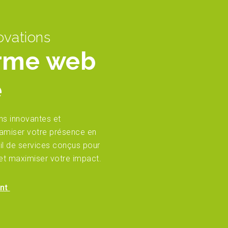
ovations
orme web
e
ns innovantes et
amiser votre présence en
ail de services conçus pour
 et maximiser votre impact.
ant