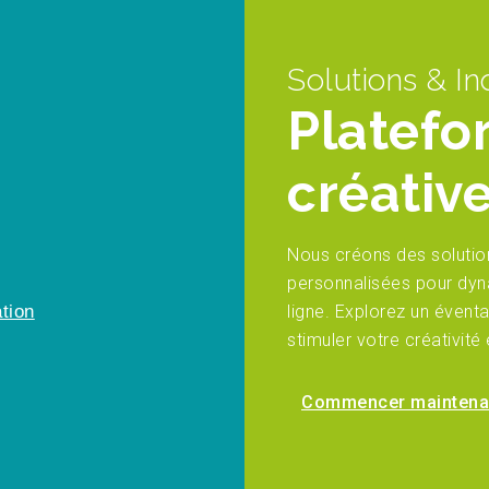
Solutions & In
Platef
créativ
Nous créons des solutio
personnalisées pour dyn
ligne. Explorez un évent
tion
stimuler votre créativité
Commencer mainten